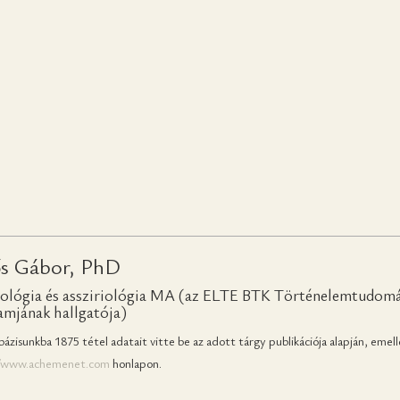
s Gábor, PhD
ológia és assziriológia MA (az ELTE BTK Történelemtudomán
mjának hallgatója)
ázisunkba 1875 tétel adatait vitte be az adott tárgy publikációja alapján, em
//www.achemenet.com
honlapon.