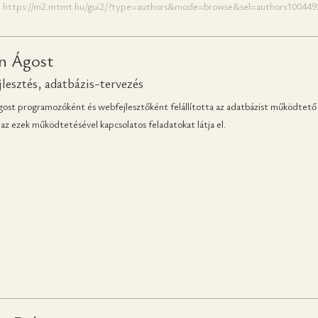
:
https://m2.mtmt.hu/gui2/?type=authors&mode=browse&sel=authors100449
án Ágost
lesztés, adatbázis-tervezés
gost programozóként és webfejlesztőként felállította az adatbázist működtető r
az ezek működtetésével kapcsolatos feladatokat látja el.