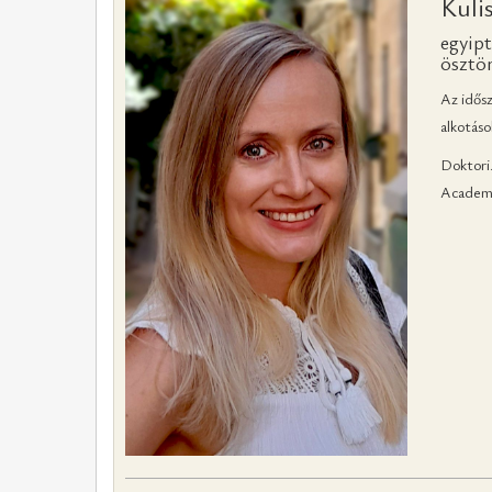
Kuli
egyip
ösztön
Az idősz
alkotáso
Doktori
Academi