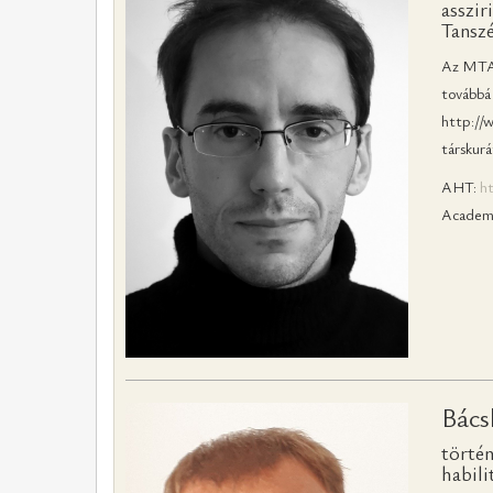
asszir
Tanszé
Az MTA–E
továbbá 
http://
társkurát
AHT:
ht
Academi
Bács
történ
habili