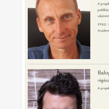
A projek
publikác
valamint
PPKE:
Academi
Balo
régész
A projek