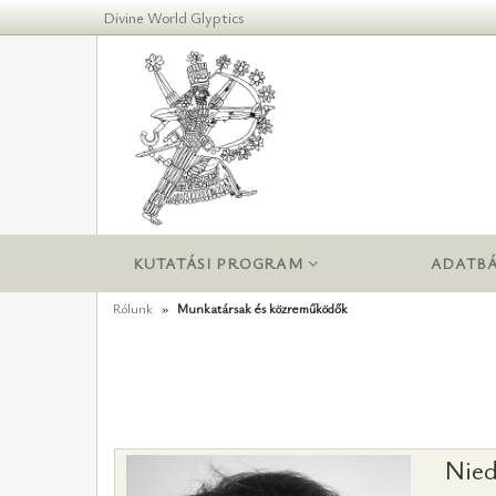
Divine World Glyptics
KUTATÁSI PROGRAM
ADATBÁ
Rólunk
Munkatársak és közreműködők
Nied