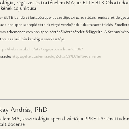
iológia, régészet és történelem MA; az ELTE BTK Ókortudomá
kének adjunktusa
LTE Lendület kutatócsoport vezetője, aki az adatbázis rendszerét dolgozta ki
az e honlapon szereplő tételek végső verziójának kialakításáért felelős. Emell
www.achemenet.com honlapon történő közzétételét felügyelte. A Szépművészet
ora és a kiállítási katalógus szerkesztője.
tps://hebraisztika.hu/site/pageprocess.htm?id=367
a.edu:
https://elte.academia.edu/Zolt%C3%A1nNiederreiter
kay András, PhD
elem MA, assziriológia specializáció; a PPKE Történettudo
tált docense