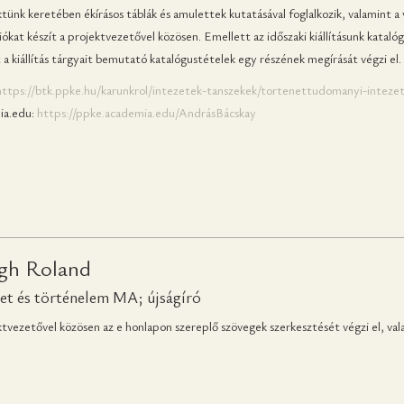
tünk keretében ékírásos táblák és amulettek kutatásával foglalkozik, valamint 
iókat készít a projektvezetővel közösen. Emellett az időszaki kiállításunk kataló
 a kiállítás tárgyait bemutató katalógustételek egy részének megírását végzi el.
https://btk.ppke.hu/karunkrol/intezetek-tanszekek/tortenettudomanyi-inteze
a.edu:
https://ppke.academia.edu/AndrásBácskay
gh Roland
et és történelem MA; újságíró
tvezetővel közösen az e honlapon szereplő szövegek szerkesztését végzi el, vala