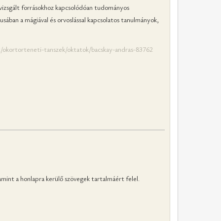
a vizsgált forrásokhoz kapcsolódóan tudományos
gusában a mágiával és orvoslással kapcsolatos tanulmányok,
t/okortorteneti-tanszek/oktatok/bacskay-andras-83762
mint a honlapra kerülő szövegek tartalmáért felel.