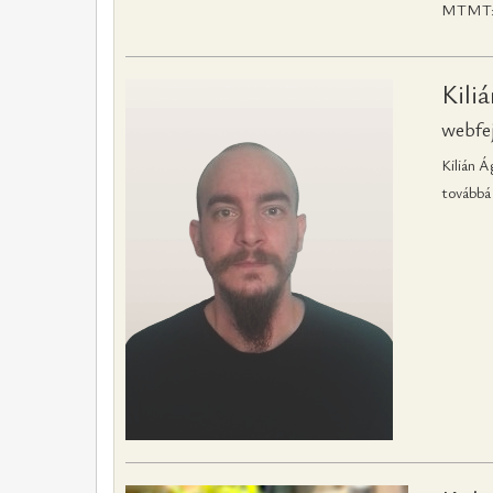
MTMT
Kili
webfej
Kilián Á
továbbá 