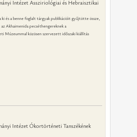
nyi Intézet Assziriológiai és Hebraisztikai
 és a benne foglalt tárgyak publikációit gyűjtötte össze,
ett az Akhaimenida pecséthengereknek a
i Múzeummal közösen szervezett időszaki kiállítás
mányi Intézet Ókortörténeti Tanszékének