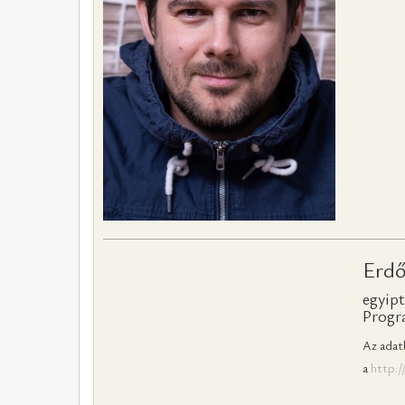
Erdő
egyipt
Progra
Az adatb
a
http: