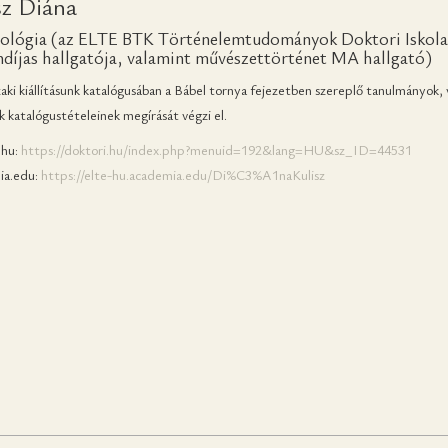
sz Diána
tológia (az ELTE BTK Történelemtudományok Doktori Iskola
díjas hallgatója, valamint művészettörténet MA hallgató)
aki kiállításunk katalógusában a Bábel tornya fejezetben szereplő tanulmányok, 
k katalógustételeinek megírását végzi el.
.hu:
https://doktori.hu/index.php?menuid=192&lang=HU&sz_ID=44531
a.edu:
https://elte-hu.academia.edu/Di%C3%A1naKulisz