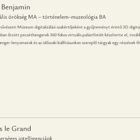
 Benjamin
rális örökség MA – történelem-muzeológia BA
vészeti Múzeum digitalizálási szakértőjeként a gyűjteményt érintő 3D digitali
an őrzött pecséthengerek 360 fokos virtuális palástfotóit készítette el, tov
nger-lenyomatok és az időszaki kiállításunkon szereplő tárgyak egy részének f
s le Grand
erséges intelligenciánk