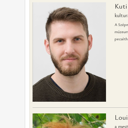
Kuti
kultu
A Szépmű
múzeumb
pecséthe
Loui
a mest