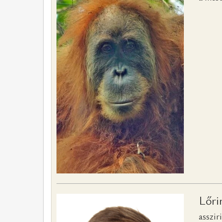
Lőri
asszir