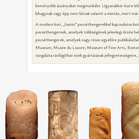
keményebb ásványokat megmunkálni. Ugyanakkor észre lehet
kihagynak vagy épp nem látnak valamit a mintán, mert már 
A modern kori, „hamis” pecséthengerekkel kapcsolatos kutat
pecséthengernek, amelyek többségének jelenlegi őrzési he
pecséthengerek, amelyek nagy része egyelőre publikálatla
Museum; Musée du Louvre; Museum of Fine Arts, Boston; Ya
vizsgálata rávilágíthat ezek gyártásának jellegzetességeire