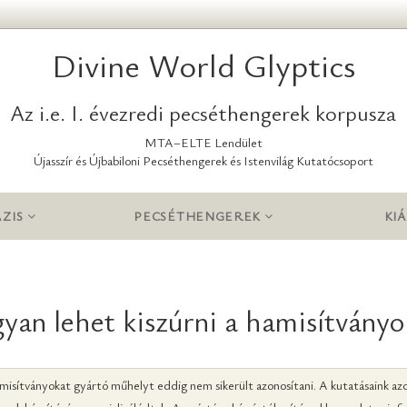
Divine World Glyptics
Az i.e. I. évezredi pecséthengerek korpusza
MTA–ELTE Lendület
Újasszír és Újbabiloni Pecséthengerek és Istenvilág Kutatócsoport
ZIS
PECSÉTHENGEREK
KIÁ
yan lehet kiszúrni a hamisítványo
hamisítványokat gyártó műhelyt eddig nem sikerült azonosítani. A kutatásaink a