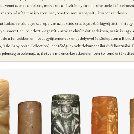
 venni azokat a hibákat, melyeket a készítők gyakran elkövetnek: átértelmezn
az arról készített másolaton, lenyomaton sem szerepelt, látszott rendesen.
ásokban elsődleges szerepe van az aukciós katalógusokból kigyűjtött mintegy 80
lye ismeretlen. Mindezt kiegészítik azok az elmúlt évtizedekben, vásárlás va
n, de a fentiekben említett gyűjtemények engedélyével (elsődlegesen a Biblio
le Babylonian Collection) lehetőségünk volt dokumentálni és felhasználni. E
, a jelenség problémájára, illetve a műkincs-kereskedelemben történő értékesítés