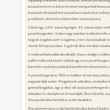
napjainkig működnek olyan műhelyek, amelyek pecséthengere
kutatástörténeti és kultúrtörténeti szempontból bemutas
kutatások előrehaladtával azonosítani tudunk olyan műhely
produkcióit a készítési módszereiket tanulmányozva.
Célunk egy, a XIX. század legvégén, XX. század elején te
pecséthengereket. Ezeket nagy számban értékesítették nagy
tárgyak vizsgálata azért is izgalmas, mert a kutatásokna
tűntek fel helyi piacokon. A gyártók ókori mintákat másolt
A másik példánk sokkal aktuálisabb, hiszen rávilágít a műk
szállító műkincsek között találtak egy tucat pecséthenger
közvetlen tanulmányozásának köszönhetően kimutatható, mi
A pecséthengerek az 1850-es években tértek vissza a köztuda
megvásárolják azokat. Megjelennek aukciókon, amelyeken ko
gemmafaragásban, úgy az ókori elő-ázsiai pecséthengerek vi
időszakon és a középkoron át használják, illetve készítik, a
Mezopotámiában készítik az utolsó darabokat.
Mai szemmel nézve a régi hamisítványokat könnyű kiszűrni.