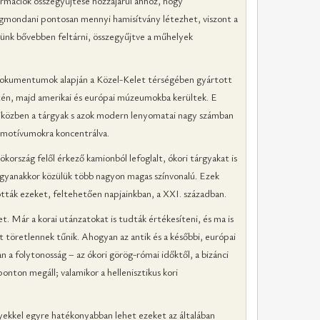
ormációk összegyűjtése hozzájárul ahhoz, hogy
gmondani pontosan mennyi hamisítvány létezhet, viszont a
zünk bővebben feltárni, összegyűjtve a műhelyek
 dokumentumok alapján a Közel-Kelet térségében gyártott
etén, majd amerikai és európai múzeumokba kerültek. E
miközben a tárgyak s azok modern lenyomatai nagy számban
s motívumokra koncentrálva.
ország felől érkező kamionból lefoglalt, ókori tárgyakat is
Ugyanakkor közülük több nagyon magas színvonalú. Ezek
ták ezeket, feltehetően napjainkban, a XXI. században.
. Már a korai utánzatokat is tudták értékesíteni, és ma is
 töretlennek tűnik. Ahogyan az antik és a későbbi, európai
a folytonosság – az ókori görög-római időktől, a bizánci
ponton megáll; valamikor a hellenisztikus kori
yekkel egyre hatékonyabban lehet ezeket az általában