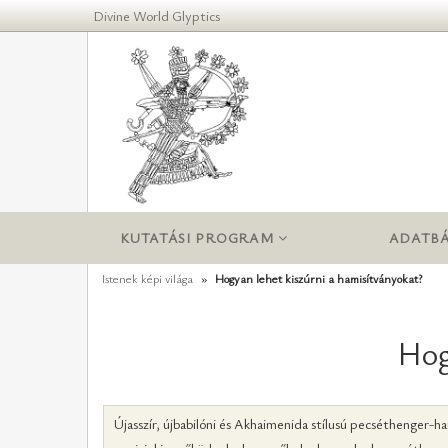
Divine World Glyptics
KUTATÁSI PROGRAM
ADATBÁ
Istenek képi világa
Hogyan lehet kiszúrni a hamisítványokat?
Hog
Újasszír, újbabilóni és Akhaimenida stílusú pecséthenger-