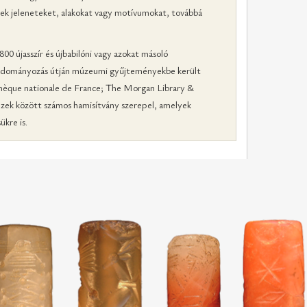
ek jeleneteket, alakokat vagy motívumokat, továbbá
0 újasszír és újbabilóni vagy azokat másoló
gy adományozás útján múzeumi gyűjteményekbe került
thèque nationale de France; The Morgan Library &
zek között számos hamisítvány szerepel, amelyek
ükre is.