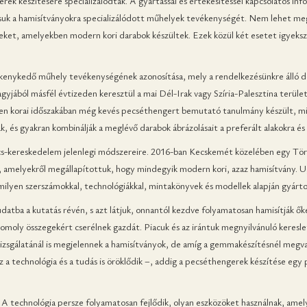
k készítésére specializálódtak. A gyártással és értékesítéssel kapcsolatos inf
suk a hamisítványokra specializálódott műhelyek tevékenységét. Nem lehet me
eket, amelyekben modern kori darabok készültek. Ezek közül két esetet igyeks
vékenykedő műhely tevékenységének azonosítása, mely a rendelkezésünkre álló
jából másfél évtizeden keresztül a mai Dél-Irak vagy Szíria-Palesztina terül
k ezen korai időszakában még kevés pecséthengert bemutató tanulmány készült, 
ak, és gyakran kombinálják a meglévő darabok ábrázolásait a preferált alakokra é
incs-kereskedelem jelenlegi módszereire. 2016-ban Kecskemét közelében egy Török
t, amelyekről megállapítottuk, hogy mindegyik modern kori, azaz hamisítvány. 
lyen szerszámokkal, technológiákkal, mintakönyvek és modellek alapján gyártot
tba a kutatás révén, s azt látjuk, onnantól kezdve folyamatosan hamisítják őket
moly összegekért cserélnek gazdát. Piacuk és az irántuk megnyilvánuló kereslet
zsgálatánál is megjelennek a hamisítványok, de amíg a gemmakészítésnél megvan 
zaz a technológia és a tudás is öröklődik –, addig a pecséthengerek készítése egy 
 A technológia persze folyamatosan fejlődik, olyan eszközöket használnak, amel